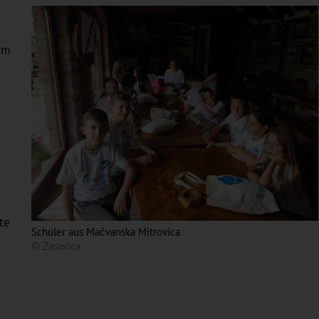
im
te
Schüler aus Mačvanska Mitrovica
© Zasavica