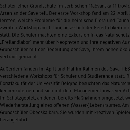
Schüler einer Grundschule im serbischen Mačvanska Mitrovi
Arten an der Save teil. Der erste Workshop fand am 22. April 
lernten, welche Probleme für die heimische Flora und Faun
zweiten Workshop am 1. Juni, anlässlich der Feierlichkeiten 
statt. Die Schüler machten eine Exkursion in das Naturschutz
„Freilandlabor“ mehr über Neophyten und ihre negativen Aus
Grundschüler mit der Bedeutung der Save, ihrem hohen ökolo
vertraut gemacht.
Außerdem fanden im April und Mai im Rahmen des Sava TIES-
verschiedene Workshops für Schüler und Studierende statt.
Forstfakultät der Universität Belgrad besuchten das Natursc
kennenzulernen und sich mit dem Management invasiver Arte
im Schutzgebiet, an denen bereits Maßnahmen umgesetzt wu
Wiederherstellung eines offenen (Wasser-)Lebensraumes. Am 
Grundschüler Obedska bara. Sie wurden mit kreativen Spiele
herangeführt.