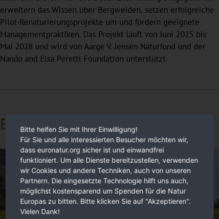
erweitern das Wissen über Bergweiden, setzen erfolgreiche
Pilot-Renaturierungsprojekte um und fördern geeignete
Managementpraktiken. Das Projekt läuft von Juni 2025 bis
Mai 2028 und wird von Aarge V. Jensen Naturfond und der
Nando and Elsa Peretti Foundation unterstützt.
BESTbelt
Bitte helfen Sie mit Ihrer Einwilligung!
Für Sie und alle interessierten Besucher möchten wir,
dass euronatur.org sicher ist und einwandfrei
funktioniert. Um alle Dienste bereitzustellen, verwenden
wir Cookies und andere Techniken, auch von unseren
Partnern. Die eingesetzte Technologie hilft uns auch,
möglichst kostensparend um Spenden für die Natur
Europas zu bitten. Bitte klicken Sie auf "Akzeptieren".
Vielen Dank!