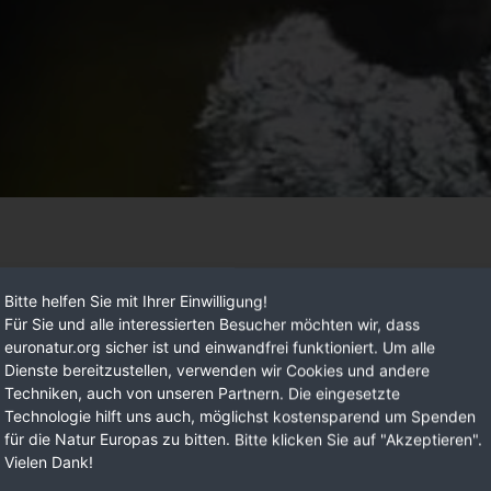
ner externen Quelle eingebunden. Dadurch wird Ihre IP-Adres
Bitte helfen Sie mit Ihrer Einwilligung!
illegale Jagd, die die Braunbären bedroht. Unsere Partner von
Für Sie und alle interessierten Besucher möchten wir, dass
e einer Bärentöter-Bande im Januar 2020 das Handwerk gelegt
euronatur.org sicher ist und einwandfrei funktioniert. Um alle
Dienste bereitzustellen, verwenden wir Cookies und andere
Techniken, auch von unseren Partnern. Die eingesetzte
eharrlichen Arbeit von EuroNatur und Fapas konnten die Bär
Technologie hilft uns auch, möglichst kostensparend um Spenden
ortugal gesichtet. Der Bau von Grünbrücken, mit deren Hilfe 
für die Natur Europas zu bitten. Bitte klicken Sie auf "Akzeptieren".
Vielen Dank!