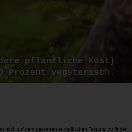
dere pflanzliche Kost).
0 Prozent vegetarisch.
en noch auf dem gesamten europäischen Festland zu finden.