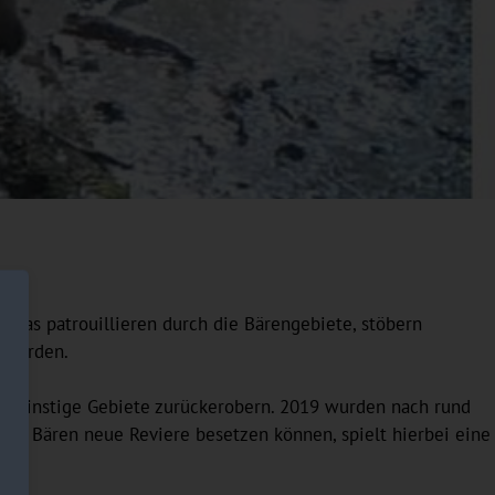
se an den externen Server übertragen. Weitere Details
 Fapas patrouillieren durch die Bärengebiete, stöbern
 werden.
en einstige Gebiete zurückerobern. 2019 wurden nach rund
die Bären neue Reviere besetzen können, spielt hierbei eine