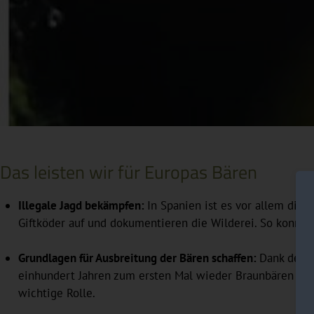
Durch Anklicken des Vorschaubildes wird ein Video von ei
finden Sie in unserer Datenschutzerklärung.
Das leisten wir für Europas Bären
Illegale Jagd bekämpfen:
In Spanien ist es vor allem die 
Giftköder auf und dokumentieren die Wilderei. So konnt
Grundlagen für Ausbreitung der Bären schaffen:
Dank der b
einhundert Jahren zum ersten Mal wieder Braunbären in P
wichtige Rolle.