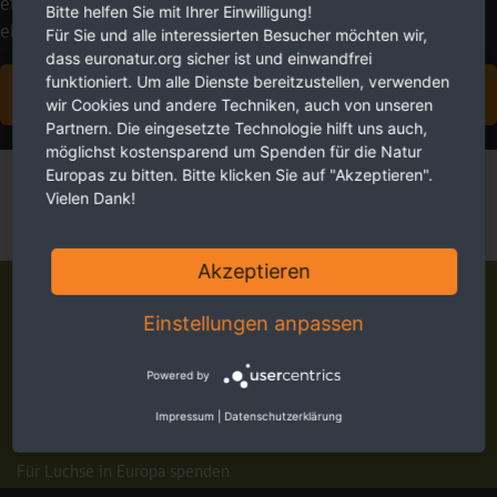
etwas dagegen tun! Unterstützen Sie uns dabei, die
Bitte helfen Sie mit Ihrer Einwilligung!
eleganten Pinselohren zu schützen.
Für Sie und alle interessierten Besucher möchten wir,
dass euronatur.org sicher ist und einwandfrei
funktioniert. Um alle Dienste bereitzustellen, verwenden
LUCHSEN DAUERHAFT HELFEN
wir Cookies und andere Techniken, auch von unseren
Partnern. Die eingesetzte Technologie hilft uns auch,
möglichst kostensparend um Spenden für die Natur
Europas zu bitten. Bitte klicken Sie auf "Akzeptieren".
Vielen Dank!
Akzeptieren
Luchse in Europa
Einstellungen anpassen
Luchse Projekte
Steckbrief Luchs (Lynx lynx)
Powered by
Projektbericht Luchs
Impressum
|
Datenschutzerklärung
Luchs-Patenschaft
Für Luchse in Europa spenden