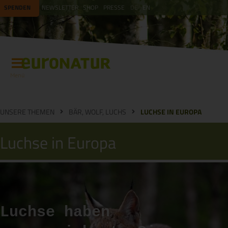
SPENDEN
NEWSLETTER
SHOP
PRESSE
DE
EN
Menü
UNSERE THEMEN
BÄR, WOLF, LUCHS
LUCHSE IN EUROPA
Luchse in Europa
Luchse haben