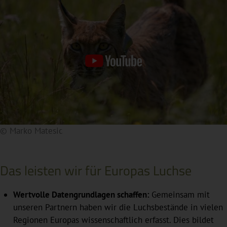
© Marko Matesic
Durch Anklicken des Vorschaubildes wird ein Video von
einer externen Quelle eingebunden. Dadurch wird Ihre
IP-Adresse an den externen Server übertragen. Weitere
Das leisten wir für Europas Luchse
Details finden Sie in unserer Datenschutzerklärung.
Wertvolle Datengrundlagen schaffen:
Gemeinsam mit
unseren Partnern haben wir die Luchsbestände in vielen
Regionen Europas wissenschaftlich erfasst. Dies bildet