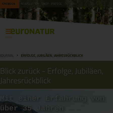
SPENDEN
NEWSLETTER
SHOP
PRESSE
DE
EN
Menü
JOURNAL
ERFOLGE, JUBILÄEN, JAHRESRÜCKBLICK
Blick zurück - Erfolge, Jubiläen,
Jahresrückblick
Mit einer Erfahrung von
über 35 Jahren