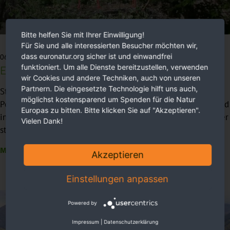
Bitte helfen Sie mit Ihrer Einwilligung!
Für Sie und alle interessierten Besucher möchten wir,
dass euronatur.org sicher ist und einwandfrei
06.02.2024
Ein Vogel, der verbindet
funktioniert. Um alle Dienste bereitzustellen, verwenden
wir Cookies und andere Techniken, auch von unseren
Partnern. Die eingesetzte Technologie hilft uns auch,
Störche, wohin man schaut. Das Storchendorf Pentowo in
möglichst kostensparend um Spenden für die Natur
Polen ist ein Eldorado für Fans von Meister Adebar. Dort fand
Europas zu bitten. Bitte klicken Sie auf "Akzeptieren".
im Mai 2023 das 20. Treffen der Europäischen Storchendörfer
Vielen Dank!
statt: für alle Beteiligten ein besonderes Erlebnis.
MEHR ERFAHREN ...
Akzeptieren
Einstellungen anpassen
Powered by
Impressum
|
Datenschutzerklärung