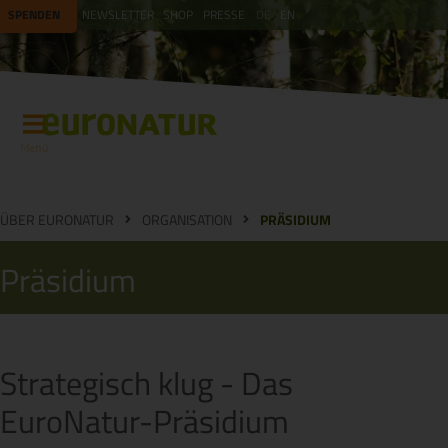
SPENDEN
NEWSLETTER
SHOP
PRESSE
DE
EN
Menü
ÜBER EURONATUR
ORGANISATION
PRÄSIDIUM
Präsidium
Strategisch klug - Das
EuroNatur-Präsidium