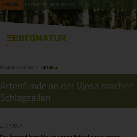
SPENDEN
NEWSLETTER
SHOP
PRESSE
DE
EN
Menü
UNSERE THEMEN
AKTUELL
Artenfunde an der Vjosa machen
Schlagzeilen
21.09.2017
Der Spiegel berichtet in einem Artikel sowie einem