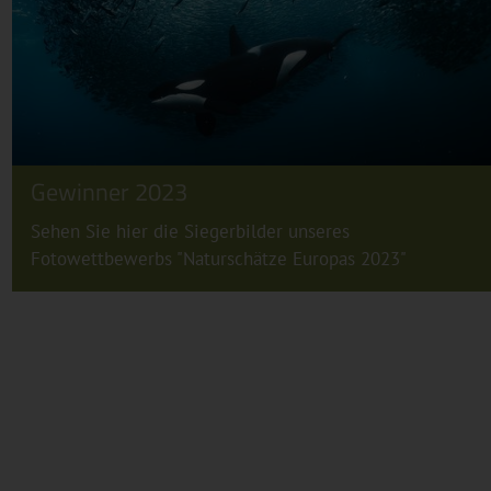
Gewinner 2023
Sehen Sie hier die Siegerbilder unseres
Fotowettbewerbs "Naturschätze Europas 2023"