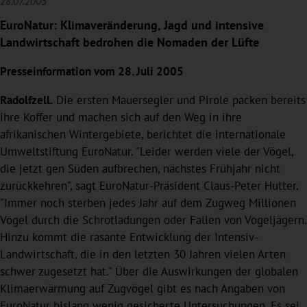
28.07.2005
EuroNatur: Klimaveränderung, Jagd und intensive
Landwirtschaft bedrohen die Nomaden der Lüfte
Presseinformation vom 28. Juli 2005
Radolfzell.
Die ersten Mauersegler und Pirole packen bereits
ihre Koffer und machen sich auf den Weg in ihre
afrikanischen Wintergebiete, berichtet die internationale
Umweltstiftung EuroNatur. "Leider werden viele der Vögel,
die jetzt gen Süden aufbrechen, nächstes Frühjahr nicht
zurückkehren", sagt EuroNatur-Präsident Claus-Peter Hutter.
"Immer noch sterben jedes Jahr auf dem Zugweg Millionen
Vögel durch die Schrotladungen oder Fallen von Vogeljägern.
Hinzu kommt die rasante Entwicklung der Intensiv-
Landwirtschaft, die in den letzten 30 Jahren vielen Arten
schwer zugesetzt hat." Über die Auswirkungen der globalen
Klimaerwärmung auf Zugvögel gibt es nach Angaben von
EuroNatur bislang wenig gesicherte Untersuchungen. Es sei