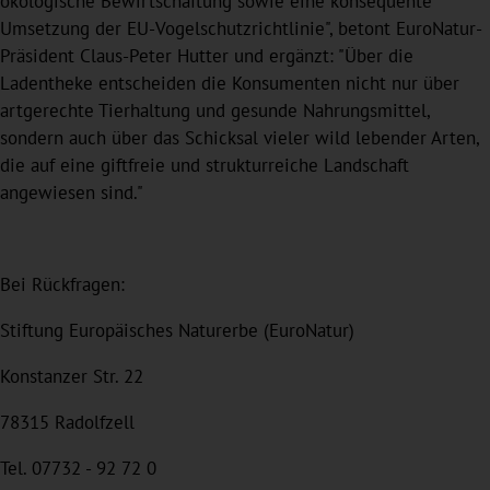
ökologische Bewirtschaftung sowie eine konsequente
Umsetzung der EU-Vogelschutzrichtlinie", betont EuroNatur-
Präsident Claus-Peter Hutter und ergänzt: "Über die
Ladentheke entscheiden die Konsumenten nicht nur über
artgerechte Tierhaltung und gesunde Nahrungsmittel,
sondern auch über das Schicksal vieler wild lebender Arten,
die auf eine giftfreie und strukturreiche Landschaft
angewiesen sind."
Bei Rückfragen:
Stiftung Europäisches Naturerbe (EuroNatur)
Konstanzer Str. 22
78315 Radolfzell
Tel. 07732 - 92 72 0