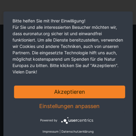
Bitte helfen Sie mit Ihrer Einwilligung!
Für Sie und alle interessierten Besucher möchten wir,
dass euronatur.org sicher ist und einwandfrei
Newsletter
funktioniert. Um alle Dienste bereitzustellen, verwenden
wir Cookies und andere Techniken, auch von unseren
Partnern. Die eingesetzte Technologie hilft uns auch,
möglichst kostensparend um Spenden für die Natur
Europas zu bitten. Bitte klicken Sie auf "Akzeptieren".
Vielen Dank!
Aktuelles aus erster Hand zu grenz-überschreitendem
Naturschutz in Europa. Zwei Mal im Monat, kostenlos für Sie. Hier
Akzeptieren
Newsletter abonnieren.
Einstellungen anpassen
Powered by
Die Hinweise zum
Datenschutz
habe ich verstanden.
Impressum
|
Datenschutzerklärung