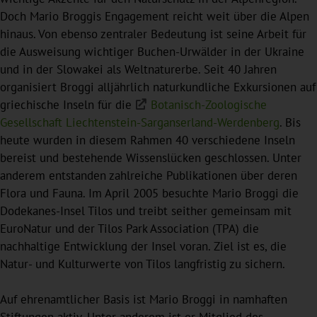
Doch Mario Broggis Engagement reicht weit über die Alpen
hinaus. Von ebenso zentraler Bedeutung ist seine Arbeit für
die Ausweisung wichtiger Buchen-Urwälder in der Ukraine
und in der Slowakei als Weltnaturerbe. Seit 40 Jahren
organisiert Broggi alljährlich naturkundliche Exkursionen auf
griechische Inseln für die
Botanisch-Zoologische
Gesellschaft Liechtenstein-Sarganserland-Werdenberg
. Bis
heute wurden in diesem Rahmen 40 verschiedene Inseln
bereist und bestehende Wissenslücken geschlossen. Unter
anderem entstanden zahlreiche Publikationen über deren
Flora und Fauna. Im April 2005 besuchte Mario Broggi die
Dodekanes-Insel Tilos und treibt seither gemeinsam mit
EuroNatur und der Tilos Park Association (TPA) die
nachhaltige Entwicklung der Insel voran. Ziel ist es, die
Natur- und Kulturwerte von Tilos langfristig zu sichern.
Auf ehrenamtlicher Basis ist Mario Broggi in namhaften
Stiftungen aktiv. Unter anderem ist er Mitglied des