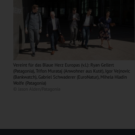
Vereint für das Blaue Herz Europas (v.l.): Ryan Gellert
(Patagonia), Trifon Murataj (Anwohner aus Kutë), Igor Vejnovic
(Bankwatch), Gabriel Schwaderer (EuroNatur), Mihela Hladin
Wolfe (Patagonia)
© Jason Alden/Patagonia