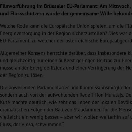
Filmvorführung im Brüsseler EU-Parlament: Am Mittwoch, 
und Flussschützern wurde der gemeinsame Wille bekundet
Welche Rolle kann die Europäische Union spielen, um die Flü
Energieversorgung in der Region sicherzustellen? Dies war di
EU-Parlament, zu welcher der österreichische Europaabgeord
Allgemeiner Konsens herrschte darüber, dass insbesondere k
und gleichzeitig nur einen äußerst geringen Beitrag zur Ener
müsse an der Energieeffizienz und einer Verringerung der N
der Region zu lösen.
Die anwesenden Parlamentarier und Kommissionsmitglieder z
sondern auch von der aufwühlenden Rede Trifon Muratajs. De
Kutë machte deutlich, wie sehr das Leben der lokalen Bevö
dramatischen Folgen der Bau von Staudämmen für die Mensche
vielleicht ein wenig besser – aber wir wollen weiterhin auf
Fluss, der Vjosa, schwimmen.“