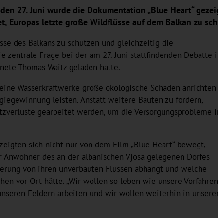
den 27. Juni wurde die Dokumentation „Blue Heart“ gezeig
, Europas letzte große Wildflüsse auf dem Balkan zu sch
sse des Balkans zu schützen und gleichzeitig die
e zentrale Frage bei der am 27. Juni stattfindenden Debatte 
nete Thomas Waitz geladen hatte.
leine Wasserkraftwerke große ökologische Schäden anrichten
giegewinnung leisten. Anstatt weitere Bauten zu fördern,
etzverluste gearbeitet werden, um die Versorgungsprobleme i
eigten sich nicht nur von dem Film „Blue Heart“ bewegt,
r Anwohner des an der albanischen Vjosa gelegenen Dorfes
lkerung von ihren unverbauten Flüssen abhängt und welche
n vor Ort hätte. „Wir wollen so leben wie unsere Vorfahren
 unseren Feldern arbeiten und wir wollen weiterhin in unser