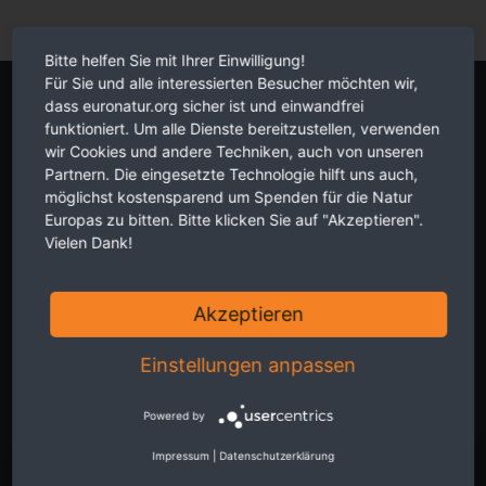
Bitte helfen Sie mit Ihrer Einwilligung!
Für Sie und alle interessierten Besucher möchten wir,
Newsletter
dass euronatur.org sicher ist und einwandfrei
funktioniert. Um alle Dienste bereitzustellen, verwenden
wir Cookies und andere Techniken, auch von unseren
Partnern. Die eingesetzte Technologie hilft uns auch,
möglichst kostensparend um Spenden für die Natur
Europas zu bitten. Bitte klicken Sie auf "Akzeptieren".
Vielen Dank!
Aktuelles aus erster Hand zu grenz-überschreitendem
Naturschutz in Europa. Zwei Mal im Monat, kostenlos für Sie. Hier
Akzeptieren
Newsletter abonnieren.
Einstellungen anpassen
Die Hinweise zum
Datenschutz
habe ich verstanden.
Powered by
Impressum
|
Datenschutzerklärung
JETZT ANMELDEN