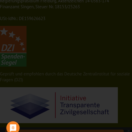
Regierungspräsidium Freiburg, Aktenzeichen 14-0563-174
Finanzamt Singen, Steuer Nr. 18153/25263
USt-IdNr.: DE159626623
Geprüft und empfohlen durch das Deutsche Zentralinstitut für soziale
Fragen (DZI)