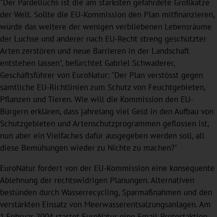
"Der Pardelluchs ist die am stärksten gefährdete Großkatze
der Welt. Sollte die EU-Kommission den Plan mitfinanzieren,
würde das weitere der wenigen verbliebenen Lebensräume
der Luchse und anderer nach EU-Recht streng geschützter
Arten zerstören und neue Barrieren in der Landschaft
entstehen lassen", befürchtet Gabriel Schwaderer,
Geschäftsführer von EuroNatur: "Der Plan verstösst gegen
sämtliche EU-Richtlinien zum Schutz von Feuchtgebieten,
Pflanzen und Tieren. Wie will die Kommission den EU-
Bürgern erklären, dass jahrelang viel Geld in den Aufbau von
Schutzgebieten und Artenschutzprogrammen geflossen ist,
nun aber ein Vielfaches dafür ausgegeben werden soll, all
diese Bemühungen wieder zu Nichte zu machen?"
EuroNatur fordert von der EU-Kommission eine konsequente
Ablehnung der rechtswidrigen Planungen. Alternativen
bestünden durch Wasserrecycling, Sparmaßnahmen und den
verstärkten Einsatz von Meerwasserentsalzungsanlagen. Am
1.Februar 2004 startet EuroNatur eine Email-Protestaktion