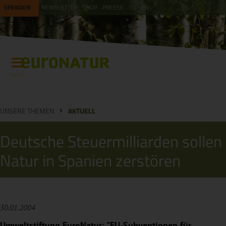
SPENDEN
NEWSLETTER
SHOP
PRESSE
DE
EN
Menü
UNSERE THEMEN
AKTUELL
Deutsche Steuermilliarden sollen
Natur in Spanien zerstören
30.01.2004
Umweltstiftung EuroNatur: "EU-Subventionen für