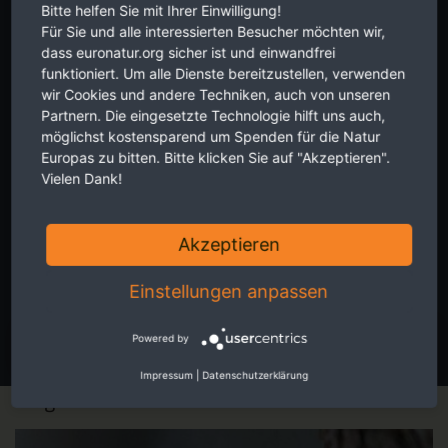
Newsletter
Bitte helfen Sie mit Ihrer Einwilligung!
Für Sie und alle interessierten Besucher möchten wir,
dass euronatur.org sicher ist und einwandfrei
funktioniert. Um alle Dienste bereitzustellen, verwenden
wir Cookies und andere Techniken, auch von unseren
Partnern. Die eingesetzte Technologie hilft uns auch,
möglichst kostensparend um Spenden für die Natur
Europas zu bitten. Bitte klicken Sie auf "Akzeptieren".
Aktuelles aus erster Hand zu grenz-überschreitendem
Vielen Dank!
Naturschutz in Europa. Zwei Mal im Monat, kostenlos für Sie. Hier
Newsletter abonnieren.
Akzeptieren
Einstellungen anpassen
Die Hinweise zum
Datenschutz
habe ich verstanden.
JETZT ANMELDEN
Powered by
Impressum
|
Datenschutzerklärung
Magazin