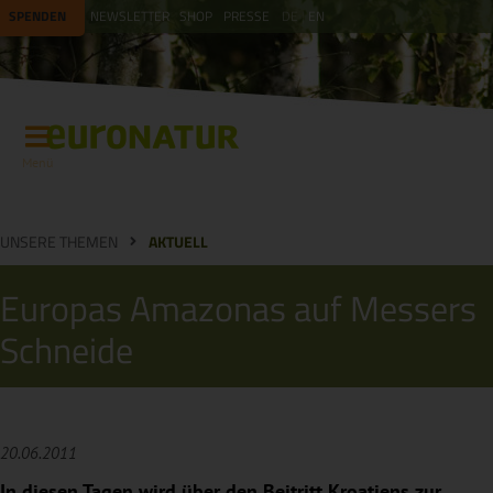
SPENDEN
NEWSLETTER
SHOP
PRESSE
DE
EN
Menü
UNSERE THEMEN
AKTUELL
Europas Amazonas auf Messers
Schneide
20.06.2011
In diesen Tagen wird über den Beitritt Kroatiens zur