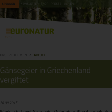
SPENDEN
NEWSLETTER
SHOP
PRESSE
DE
EN
Menü
UNSERE THEMEN
AKTUELL
Gänsegeier in Griechenland
vergiftet
26.09.2013
Wieder sind zwei Gänsegeier Opfer eines illegal ausgelegten