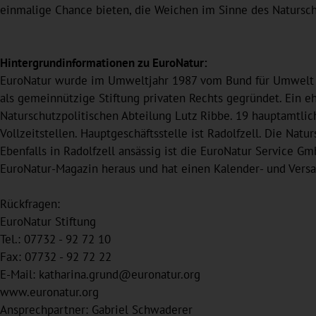
einmalige Chance bieten, die Weichen im Sinne des Naturschu
Hintergrundinformationen zu EuroNatur:
EuroNatur wurde im Umweltjahr 1987 vom Bund für Umwelt 
als gemeinnützige Stiftung privaten Rechts gegründet. Ein 
Naturschutzpolitischen Abteilung Lutz Ribbe. 19 hauptamtlich
Vollzeitstellen. Hauptgeschäftsstelle ist Radolfzell. Die Nat
Ebenfalls in Radolfzell ansässig ist die EuroNatur Service G
EuroNatur-Magazin heraus und hat einen Kalender- und Vers
Rückfragen:
EuroNatur Stiftung
Tel.: 07732 - 92 72 10
Fax: 07732 - 92 72 22
E-Mail: katharina.grund@euronatur.org
www.euronatur.org
Ansprechpartner: Gabriel Schwaderer