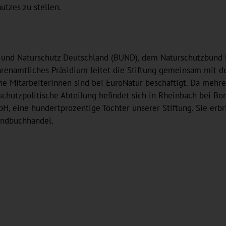
tzes zu stellen.
und Naturschutz Deutschland (BUND), dem Naturschutzbund 
ehrenamtliches Präsidium leitet die Stiftung gemeinsam mit 
e MitarbeiterInnen sind bei EuroNatur beschäftigt. Da mehrer
urschutzpolitische Abteilung befindet sich in Rheinbach bei Bo
mbH, eine hundertprozentige Tochter unserer Stiftung. Sie erb
andbuchhandel.