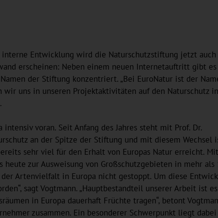
interne Entwicklung wird die Naturschutzstiftung jetzt auch
and erscheinen: Neben einem neuen Internetauftritt gibt es
Namen der Stiftung konzentriert. „Bei EuroNatur ist der Nam
wir uns in unseren Projektaktivitäten auf den Naturschutz i
.
intensiv voran. Seit Anfang des Jahres steht mit Prof. Dr.
schutz an der Spitze der Stiftung und mit diesem Wechsel i
reits sehr viel für den Erhalt von Europas Natur erreicht. Mi
is heute zur Ausweisung von Großschutzgebieten in mehr als
 der Artenvielfalt in Europa nicht gestoppt. Um diese Entwic
orden“, sagt Vogtmann. „Hauptbestandteil unserer Arbeit ist 
äumen in Europa dauerhaft Früchte tragen“, betont Vogtmann
nternehmer zusammen. Ein besonderer Schwerpunkt liegt dabei