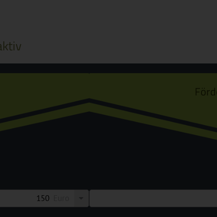
ktiv
Förd
Euro