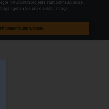
legte Naturschutzprojekte statt Schnellschüsse.
rägen geben Sie uns die dafür nötige
T FÖRDERMITGLIED WERDEN