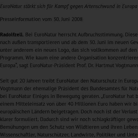
EuroNatur stärkt sich für Kampf gegen Artenschwund in Europa
Presseinformation vom 30. Juni 2008
Radolfzell.
Bei EuroNatur herrscht Aufbruchsstimmung. Diese 
nach außen transportieren und ab dem 30. Juni im neuen Gew
unter anderem ein neues Logo, das sich vollkommen auf den 
Programm. Wie kaum eine andere Organisation konzentrieren 
Europa“, sagt EuroNatur-Präsident Prof. Dr. Hartmut Vogtmann
Seit gut 20 Jahren treibt EuroNatur den Naturschutz in Europa 
Vogtmann der ehemalige Präsident des Bundesamtes für Natur
bei EuroNatur Einiges in Bewegung geraten. „EuroNatur hat be
einem Mitteleinsatz von über 40 Millionen Euro haben wir b
europäischen Ländern beigetragen. Doch noch ist der Verlust
klarer formuliert. Dadurch sind wir noch schlagkräftiger gew
Bemühungen um den Schutz von Wildtieren und ihren Lebensr
Wissenschaftler, Naturschützer, Landwirte, Politiker und U