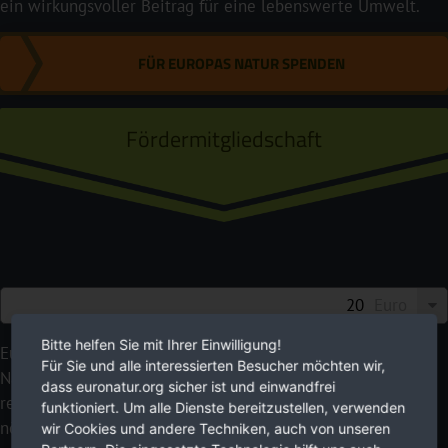
ein wirkungsvoller Beitrag für eine lebenswerte Umwelt.
FÜR EUROPAS NATUR SPENDEN
Fördermitgliedschaft
Euro
Bitte helfen Sie mit Ihrer Einwilligung!
EuroNatur setzt auf langfristig angelegte
Für Sie und alle interessierten Besucher möchten wir,
Naturschutzprojekte statt Schnellschüsse. Mit Ihren
dass euronatur.org sicher ist und einwandfrei
regelmäßigen Spendenbeiträgen geben Sie uns die dafür
funktioniert. Um alle Dienste bereitzustellen, verwenden
nötige Planungssicherheit.
wir Cookies und andere Techniken, auch von unseren