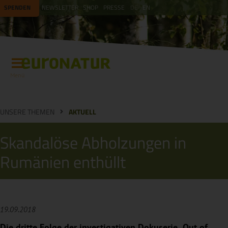
SPENDEN
NEWSLETTER
SHOP
PRESSE
DE
EN
Menü
UNSERE THEMEN
AKTUELL
Skandalöse Abholzungen in
Rumänien enthüllt
19.09.2018
Die dritte Folge der investigativen Dokuserie „Out of