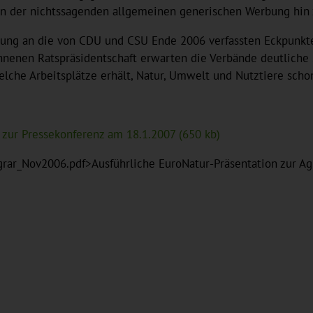
von der nichtssagenden allgemeinen generischen Werbung hin z
nung an die von CDU und CSU Ende 2006 verfassten Eckpunkt
nnenen Ratspräsidentschaft erwarten die Verbände deutliche 
elche Arbeitsplätze erhält, Natur, Umwelt und Nutztiere schon
 zur Pressekonferenz am 18.1.2007 (650 kb)
grar_Nov2006.pdf>Ausführliche EuroNatur-Präsentation zur A