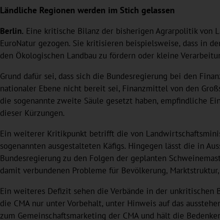
Ländliche Regionen werden im Stich gelassen
Berlin.
Eine kritische Bilanz der bisherigen Agrarpolitik vo
EuroNatur gezogen. Sie kritisieren beispielsweise, dass in
den Ökologischen Landbau zu fördern oder kleine Verarbeitun
Grund dafür sei, dass sich die Bundesregierung bei den Finan
nationaler Ebene nicht bereit sei, Finanzmittel von den G
die sogenannte zweite Säule gesetzt haben, empfindliche E
dieser Kürzungen.
Ein weiterer Kritikpunkt betrifft die von Landwirtschaftsm
sogenannten ausgestalteten Käfigs. Hingegen lässt die in Au
Bundesregierung zu den Folgen der geplanten Schweinemastgr
damit verbundenen Probleme für Bevölkerung, Marktstruktur,
Ein weiteres Defizit sehen die Verbände in der unkritischen
die CMA nur unter Vorbehalt, unter Hinweis auf das ausstehe
zum Gemeinschaftsmarketing der CMA und hält die Bedenken d