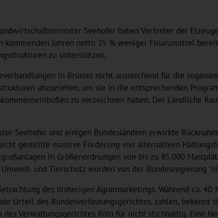
n Landwirtschaftsminister Seehofer haben Vertreter der Erze
 den kommenden Jahren netto 25 % weniger Finanzmittel bere
gsstrukturen zu unterstützen.
zverhandlungen in Brüssel nicht ausreichend für die sogenannt
roßstrukturen abzuziehen, um sie in die entsprechenden Pro
inkommenseinbußen zu verzeichnen haben. Der Ländliche Rau
inister Seehofer und einigen Bundesländern erwirkte Rücknah
ssicht gestellte massive Förderung von alternativen Haltungs
oßanlagen in Größenordnungen von bis zu 85.000 Mastplätzen 
 Umwelt- und Tierschutz würden von der Bundesregierung "nic
 Betrachtung des bisherigen Agrarmarketings. Während ca. 40
nde Urteil des Bundesverfassungsgerichtes, zahlen, bekennt 
es Verwaltungsgerichtes Köln für nicht stichhaltig. Eine Ne