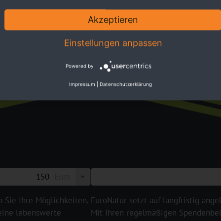
ktiv
Akzeptieren
Einstellungen anpassen
Förd
Powered by
Impressum
|
Datenschutzerklärung
Euro
n Sie Ihre Möglichkeiten,
EuroNatur setzt auf langfristig ange
 eine lebenswerte
Mit Ihren regelmäßigen Spendenbeit