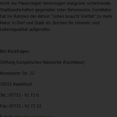
nicht nur Mauersegler bevorzugen maigrüne, schwirrende
Stadtlandschaften gegenüber toter Betonwüste. EuroNatur
hat im Rahmen der Aktion "Leben braucht Vielfalt" zu mehr
Natur in Dorf und Stadt als Zeichen für Umwelt- und
Lebensqualität aufgerufen.
Bei Rückfragen:
Stiftung Europäisches Naturerbe (EuroNatur)
Konstanzer Str. 22
78315 Radolfzell
Tel.: 07732 - 92 72 0
Fax: 07732 - 92 72 22
E-mail
info(at)euronatur.org