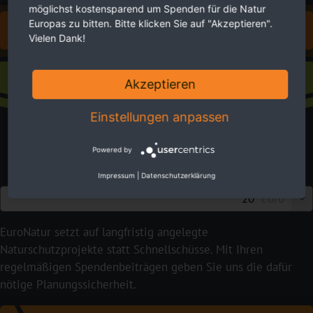
möglichst kostensparend um Spenden für die Natur
Europas zu bitten. Bitte klicken Sie auf "Akzeptieren".
FÜR EUROPAS NATUR SPENDEN
Vielen Dank!
Fördermitgliedschaft
Akzeptieren
Einstellungen anpassen
Powered by
Impressum
|
Datenschutzerklärung
Euro
EuroNatur setzt auf langfristig angelegte
Naturschutzprojekte statt Schnellschüsse. Mit Ihren
regelmäßigen Spendenbeiträgen geben Sie uns die dafür
nötige Planungssicherheit.