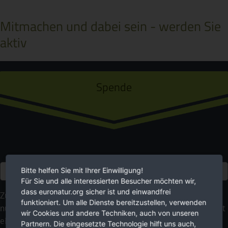
Mitmachen und dabei sein - werden Sie
aktiv
Spende
Euro
Bitte helfen Sie mit Ihrer Einwilligung!
Für Sie und alle interessierten Besucher möchten wir,
dass euronatur.org sicher ist und einwandfrei
Zukunft braucht Natur. Wir setzen uns für sie ein. Bitte
funktioniert. Um alle Dienste bereitzustellen, verwenden
nutzen Sie Ihre Möglichkeiten, um zu helfen. Ihre Spende ist
wir Cookies und andere Techniken, auch von unseren
ein wirkungsvoller Beitrag für eine lebenswerte Umwelt.
Partnern. Die eingesetzte Technologie hilft uns auch,