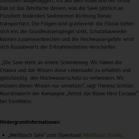
Zuflüssen ausgebaggert, v.a. aus dem Vrbas und der Drina.
Das ist das Zehnfache dessen, was die Save jährlich an
Flussbett bildenden Sedimenten Richtung Donau
transportiert. Die Folgen sind gravierend: die Flüsse tiefen
sich ein, der Grundwasserspiegel sinkt, Schutzbauwerke
können zusammenbrechen und die Hochwassergefahr wird
sich flussabwärts der Entnahmestellen verschärfen.
„Die Save steht an einem Scheideweg. Wir haben die
Chance und das Wissen diese Lebensader zu erhalten und
gleichzeitig den Hochwasserschutz zu verbessern. Wir
müssen dieses Wissen nur umsetzen“, sagt Theresa Schiller,
Koordinatorin der Kampagne „Rettet das Blaue Herz Europas“
bei EuroNatur.
Hintergrundinformationen:
„Weißbuch Save“ zum Download:
Weißbuch Studie
,