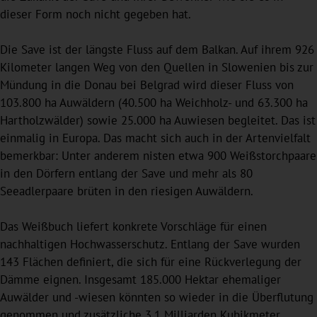
dieser Form noch nicht gegeben hat.
Die Save ist der längste Fluss auf dem Balkan. Auf ihrem 926
Kilometer langen Weg von den Quellen in Slowenien bis zur
Mündung in die Donau bei Belgrad wird dieser Fluss von
103.800 ha Auwäldern (40.500 ha Weichholz- und 63.300 ha
Hartholzwälder) sowie 25.000 ha Auwiesen begleitet. Das ist
einmalig in Europa. Das macht sich auch in der Artenvielfalt
bemerkbar: Unter anderem nisten etwa 900 Weißstorchpaare
in den Dörfern entlang der Save und mehr als 80
Seeadlerpaare brüten in den riesigen Auwäldern.
Das Weißbuch liefert konkrete Vorschläge für einen
nachhaltigen Hochwasserschutz. Entlang der Save wurden
143 Flächen definiert, die sich für eine Rückverlegung der
Dämme eignen. Insgesamt 185.000 Hektar ehemaliger
Auwälder und -wiesen könnten so wieder in die Überflutung
genommen und zusätzliche 3,1 Milliarden Kubikmeter