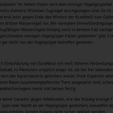
in Lebanon" im Nahen Osten noch kein einziger Vogelgrippefal
its mehrere Millionen Zugvögel durchgezogen sind. So ist es
und erst jetzt gegen Ende des Winters der Krankheit zum Opf
edem dritten Wasservogel vor. Bei normalen Umweltbedingun
 flugfähigen Wasservögeln bislang noch in keinem Fall nach
rgleichsweise wenigen Vogelgrippe-Fällen geblieben" gibt Cla
 gar nicht von der Vogelgrippe betroffen gewesen.
h Einschätzung von EuroNatur ein weit höheres Verbreitungsri
ontakt zu Menschen ungleich enger ist, als bei frei lebenden
rtern der Agrarindustrie gefordert würde. Viele Experten sehe
gstem Raum zusammengepferchte Tiere ausgesetzt sind, schwä
nkheitserregern meist viel besser fertig.
sei keine Garantie gegen Infektionen, wie der bislang einzige
ei Lyon über Nacht an der Vogelgrippe gestorben, woraufhin d
kung erfolgte, konnte bislang nicht sicher geklärt werden.