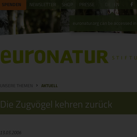
SPENDEN
NEWSLETTER
SHOP
PRESSE
DE
EN
euronatur.org can be accessed in 
UNSERE THEMEN
AKTUELL
Die Zugvögel kehren zurück
13.03.2006