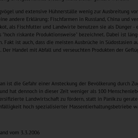
vögel und extensive Hühnerställe wenig zur Ausbreitung von
ine andere Erklärung: Fischfarmen in Russland, China und v
rkot, als Fischfutter und Landwirte benutzen sie als Dünger - 
s "hoch riskante Produktionsweise" bezeichnet. Dabei ist län
n. Fakt ist auch, dass die meisten Ausbrüche in Südostasien 
d. Der Handel mit Abfall und verseuchten Produkten der Gefl
an ist die Gefahr einer Ansteckung der Bevölkerung durch Zu
und hat dennoch in dieser Zeit weniger als 100 Menschenleb
rsifizierte Landwirtschaft zu fördern, statt in Panik zu gera
fälligkeit hoch spezialisierter Massentierhaltungsbetriebe 
land vom 3.3.2006