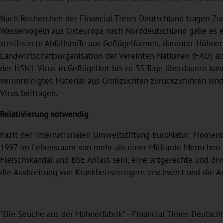
Nach Recherchen der Financial Times Deutschland tragen Zug
Wasservögeln aus Osteuropa nach Norddeutschland gäbe es e
sterilisierte Abfallstoffe aus Geflügelfarmen, darunter Hühne
Landwirtschaftsorganisation der Vereinten Nationen (FAO) al
der H5N1-Virus in Geflügelkot bis zu 35 Tage überdauern kan
verunreinigtes Material aus Großzuchten zurückzuführen sin
Virus beitragen.
Relativierung notwendig
Fazit der internationalen Umweltstiftung EuroNatur: Moment
1997 im Lebensraum von mehr als einer Milliarde Menschen 
Fleischskandal und BSE Anlass sein, eine artgerechte und dive
die Ausbreitung von Krankheitserregern erschwert und die An
"Die Seuche aus der Hühnerfabrik" - Financial Times Deutsch