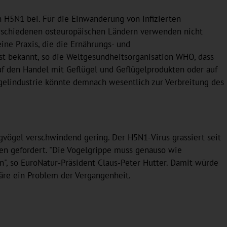
 H5N1 bei. Für die Einwanderung von infizierten
erschiedenen osteuropäischen Ländern verwenden nicht
eine Praxis, die die Ernährungs- und
gst bekannt, so die Weltgesundheitsorganisation WHO, dass
auf den Handel mit Geflügel und Geflügelprodukten oder auf
ügelindustrie könnte demnach wesentlich zur Verbreitung des
gvögel verschwindend gering. Der H5N1-Virus grassiert seit
en gefordert. "Die Vogelgrippe muss genauso wie
ten", so EuroNatur-Präsident Claus-Peter Hutter. Damit würde
wäre ein Problem der Vergangenheit.