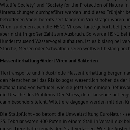
Wildlife Society" und "Society for the Protection of Nature 
Untersuchungen durchgeführt werden und dieses Frühjahr bere
betroffenen Vögel bereits seit längerem Virusträger waren 
Viren, zu denen auch die H5N1-Virusvariante gehört, bei j
aber nicht in großer Zahl zum Ausbruch. So wurde H5N1 bei
Hunderttausend Wasservögel aufhalten, ist es bislang bei ve
Störche, Meisen oder Schwalben seien weltweit bislang noch
Massentierhaltung fördert Viren und Bakterien
Tiertransporte und industrielle Massentierhaltung bergen nac
den Menschen sei das Risiko sogar wesentlich höher, da der K
Käfighaltung von Geflügel, wie sie jetzt von einigen Befürwo
die Ursache des Problems. Der Stress, dem Tausende auf en
dann besonders leicht. Wildtiere dagegen werden mit den Kra
Die Stallpflicht - so betont die Umweltstiftung EuroNatur - 
25. Februar waren 400 Puten in einem Stall in Versailleux b
dieser Tiere hatte jemals den Stall verlassen. Wie die Anstec