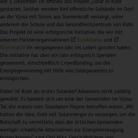
Am 3. Dezember ist offiziell das Projekt „Solar in Kutë“
gestartet. Seither werden fünf öffentliche Gebäude im Dorf
an der Vjosa mit Strom aus Sonnenkraft versorgt, unter
anderem die Schule und das Gesundheitszentrum von Kutë.
Das Projekt ist eine erfolgreiche Initiative, die wir mit
unseren Partnerorganisationen
EcoAlbania
und
Riverwatch
im vergangenen Jahr ins Leben gerufen haben.
Die Initiative hat über ein Jahr erfolgreich Spenden
gesammelt, einschließlich Crowdfunding, um die
Energiegewinnung mit Hilfe von Solarpaneelen zu
ermöglichen.
Dabei ist Kutë als erstes Solardorf Albaniens nicht zufällig
gewählt. Es handelt sich um eine der Gemeinden im Vjosa-
Tal, die massiv vom Staudamm Poçem betroffen wären. „Wir
hatten die Idee, Kutë mit Solarenergie zu versorgen, um die
Botschaft zu vermitteln, dass die örtlichen Gemeinden
weniger schädliche Alternativen zur Energieerzeugung
finden können“, sagt Olsi Nika, Geschäftsführer von