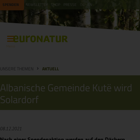
SPENDEN
NEWSLETTER
SHOP
PRESSE
DE
EN
Menü
UNSERE THEMEN
AKTUELL
Albanische Gemeinde Kutë wird
Solardorf
08.12.2021
Nach einer Spendenaktion werden auf den Dächern