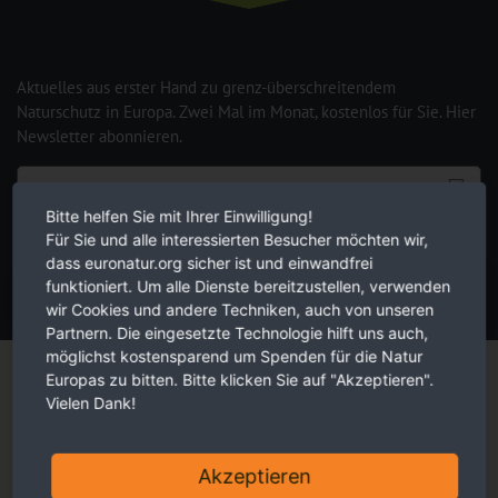
Aktuelles aus erster Hand zu grenz-überschreitendem
Naturschutz in Europa. Zwei Mal im Monat, kostenlos für Sie. Hier
Newsletter abonnieren.
Bitte helfen Sie mit Ihrer Einwilligung!
Die Hinweise zum
Datenschutz
habe ich verstanden.
Für Sie und alle interessierten Besucher möchten wir,
dass euronatur.org sicher ist und einwandfrei
funktioniert. Um alle Dienste bereitzustellen, verwenden
JETZT ANMELDEN
wir Cookies und andere Techniken, auch von unseren
Partnern. Die eingesetzte Technologie hilft uns auch,
Magazin
möglichst kostensparend um Spenden für die Natur
Europas zu bitten. Bitte klicken Sie auf "Akzeptieren".
Vielen Dank!
Akzeptieren