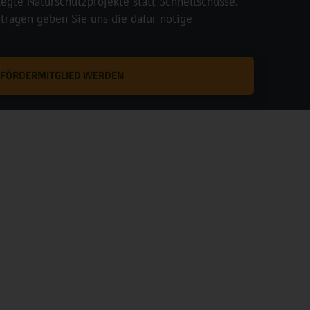
legte Naturschutzprojekte statt Schnellschüsse.
rägen geben Sie uns die dafür nötige
T FÖRDERMITGLIED WERDEN