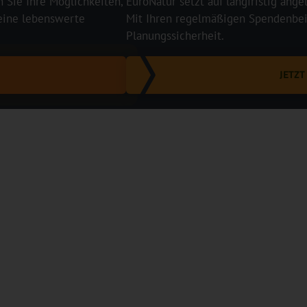
n Sie Ihre Möglichkeiten,
EuroNatur setzt auf langfristig ange
 eine lebenswerte
Mit Ihren regelmäßigen Spendenbeit
Planungssicherheit.
JETZ