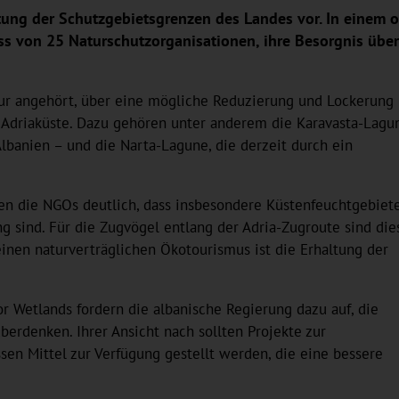
ung der Schutzgebietsgrenzen des Landes vor. In einem of
ss von 25 Naturschutzorganisationen, ihre Besorgnis übe
tur angehört, über eine mögliche Reduzierung und Lockerung
n Adriaküste. Dazu gehören unter anderem die Karavasta-Lagu
Albanien – und die Narta-Lagune, die derzeit durch ein
n die NGOs deutlich, dass insbesondere Küstenfeuchtgebiet
g sind. Für die Zugvögel entlang der Adria-Zugroute sind die
inen naturverträglichen Ökotourismus ist die Erhaltung der
r Wetlands fordern die albanische Regierung dazu auf, die
berdenken. Ihrer Ansicht nach sollten Projekte zur
sen Mittel zur Verfügung gestellt werden, die eine bessere