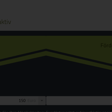
ktiv
Förd
Euro