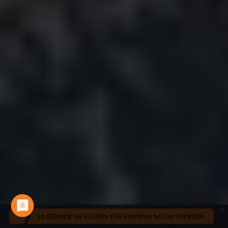
SO KÖNNEN SIE HELFEN: FÜR EUROPAS NATUR SPENDEN