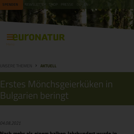
SPENDEN
NEWSLETTER
SHOP
PRESSE
DE
EN
Menü
UNSERE THEMEN
AKTUELL
Erstes Mönchsgeierküken in
Bulgarien beringt
04.08.2021
Nach mehr als einem halben Jahrhundert wurde in