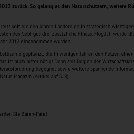
hr 2013 zurück. So gelang es den Naturschützern, weitere
reits seit einigen Jahren Ländereien in strategisch wichtige
esten des Gebirges drei zusätzliche Fincas. Möglich wurde 
m Jahr 2012 eingenommen wurden.
bstbäume gepflanzt, die in wenigen Jahren den Petzen einen
das ist auch bitter nötig! Denn seit Beginn der Wirtschaftsk
Herausforderung begegnet sowie weitere spannende Informat
atur-Magazin (Artikel auf S. 8).
erden Sie Bären-Pate!