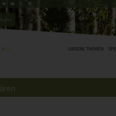
English.
UNSERE THEMEN
SP
ären