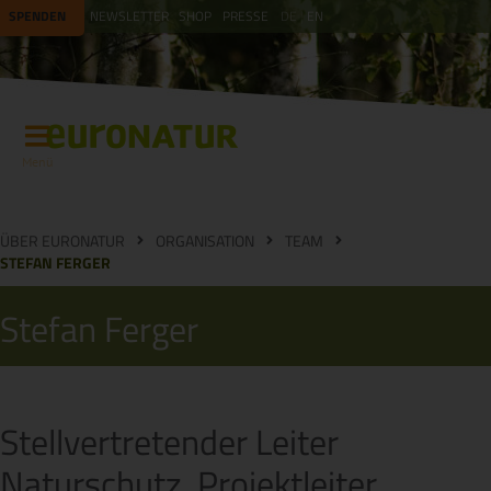
SPENDEN
NEWSLETTER
SHOP
PRESSE
DE
EN
Menü
ÜBER EURONATUR
ORGANISATION
TEAM
STEFAN FERGER
Stefan Ferger
Stellvertretender Leiter
Naturschutz, Projektleiter