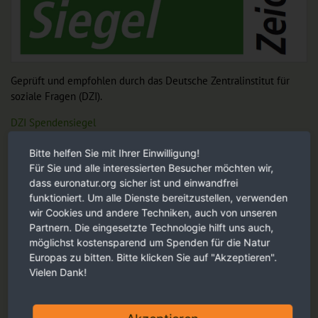
Geprüft und empfohlen durch das Deutsche Zentralinstitut für
soziale Fragen (DZI).
DZI Spendensiegel
Bitte helfen Sie mit Ihrer Einwilligung!
Für Sie und alle interessierten Besucher möchten wir,
Unsere Empfehlung für Sie
dass euronatur.org sicher ist und einwandfrei
funktioniert. Um alle Dienste bereitzustellen, verwenden
wir Cookies und andere Techniken, auch von unseren
Partnern. Die eingesetzte Technologie hilft uns auch,
möglichst kostensparend um Spenden für die Natur
Europas zu bitten. Bitte klicken Sie auf "Akzeptieren".
Vielen Dank!