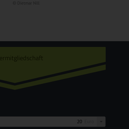
© Dietmar Nill
ermitgliedschaft
Euro