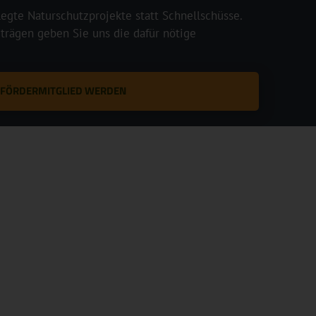
legte Naturschutzprojekte statt Schnellschüsse.
rägen geben Sie uns die dafür nötige
T FÖRDERMITGLIED WERDEN