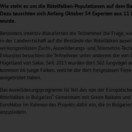
Wie steht es um die Rötelfalken-Populationen auf dem Ba
Dazu tauschten sich Anfang Oktober 54 Experten aus 11 
wurde.
Besonders intensiv diskutierten die Teilnehmer die Frage, wi
in der Landwirtschaft auf die Bestände der Rötelfalken ausw
wirkungsvollsten Zucht-, Auswilderungs- und Telemetrie-Techn
Exkursion besuchten die Teilnehmer unter anderem die von G
Hügelland von Sakar. Seit 2013 wurden dort 362 Jungvögel a
kommen 66 junge Falken, welche die dort freigelassen Tier
ausgebrütet haben.
Das Auswilderungsprogramm ist Teil des von der Europäische
Rötelfalken in Bulgarien“. Gemeinsam mit Green Balkans und
EuroNatur im Rahmen des Projekts dafür ein, die in Bulgari
anzusiedeln.