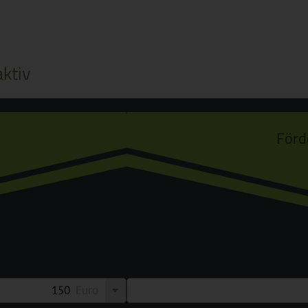
ktiv
Förd
Euro