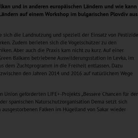
lkan und in anderen europäischen Ländern und wie kann e
Ländern auf einem Workshop im bulgarischen Plovdiv aus,
e sich die Landnutzung und speziell der Einsatz von Pestizid
irken. Zudem berieten sich die Vogelschützer zu den
iken. Aber auch die Praxis kam nicht zu kurz. Auf einer
reen Balkans betriebene Auswilderungsstation in Levka, im
us dem Zuchtprogramm in die Freiheit entlassen. Dazu
e zwischen den Jahren 2014 und 2016 auf natürlichem Wege
n Union geförderten LIFE+-Projekts „Bessere Chancen für de
 der spanischen Naturschutzorganisation Dema setzt sich
en ausgestorbenen Falken im Hügelland von Sakar wieder