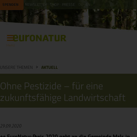
SPENDEN
NEWSLETTER
SHOP
PRESSE
DE
EN
Menü
UNSERE THEMEN
AKTUELL
Ohne Pestizide – für eine
zukunftsfähige Landwirtschaft
29.09.2020
++ EuroNatur-Preis 2020 geht an die Gemeinde Mals in