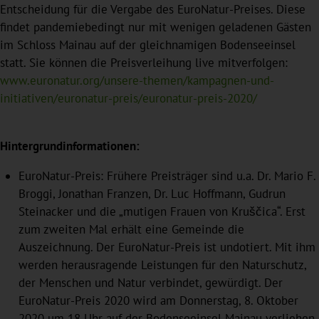
Entscheidung für die Vergabe des EuroNatur-Preises. Diese
findet pandemiebedingt nur mit wenigen geladenen Gästen
im Schloss Mainau auf der gleichnamigen Bodenseeinsel
statt. Sie können die Preisverleihung live mitverfolgen:
www.euronatur.org/unsere-themen/kampagnen-und-
initiativen/euronatur-preis/euronatur-preis-2020/
Hintergrundinformationen:
EuroNatur-Preis: Frühere Preisträger sind u.a. Dr. Mario F.
Broggi, Jonathan Franzen, Dr. Luc Hoffmann, Gudrun
Steinacker und die „mutigen Frauen von Kruščica“. Erst
zum zweiten Mal erhält eine Gemeinde die
Auszeichnung. Der EuroNatur-Preis ist undotiert. Mit ihm
werden herausragende Leistungen für den Naturschutz,
der Menschen und Natur verbindet, gewürdigt. Der
EuroNatur-Preis 2020 wird am Donnerstag, 8. Oktober
2020 um 18 Uhr auf der Bodenseeinsel Mainau verliehen.