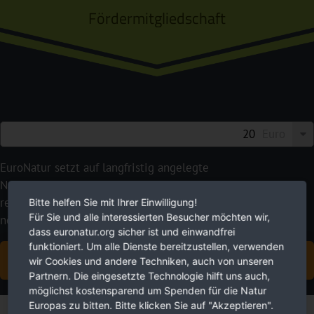
Fördermitgliedschaft
Euro
EuroNatur setzt auf langfristig angelegte
Naturschutzprojekte statt Schnellschüsse. Mit Ihren
regelmäßigen Spendenbeiträgen geben Sie uns die dafür
Bitte helfen Sie mit Ihrer Einwilligung!
Für Sie und alle interessierten Besucher möchten wir,
nötige Planungssicherheit.
dass euronatur.org sicher ist und einwandfrei
funktioniert. Um alle Dienste bereitzustellen, verwenden
JETZT FÖRDERMITGLIED WERDEN
wir Cookies und andere Techniken, auch von unseren
Partnern. Die eingesetzte Technologie hilft uns auch,
möglichst kostensparend um Spenden für die Natur
Europas zu bitten. Bitte klicken Sie auf "Akzeptieren".