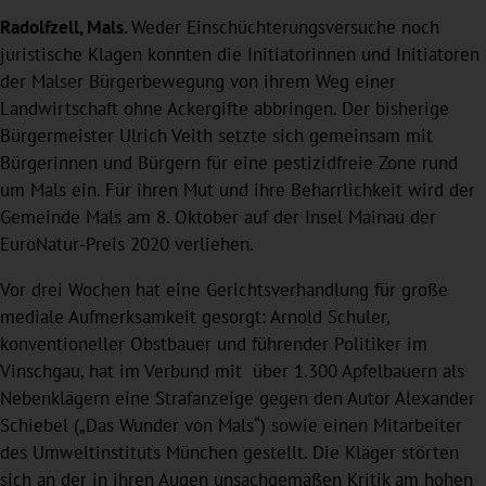
Radolfzell, Mals.
Weder Einschüchterungsversuche noch
juristische Klagen konnten die Initiatorinnen und Initiatoren
der Malser Bürgerbewegung von ihrem Weg einer
Landwirtschaft ohne Ackergifte abbringen. Der bisherige
Bürgermeister Ulrich Veith setzte sich gemeinsam mit
Bürgerinnen und Bürgern für eine pestizidfreie Zone rund
um Mals ein. Für ihren Mut und ihre Beharrlichkeit wird der
Gemeinde Mals am 8. Oktober auf der Insel Mainau der
EuroNatur-Preis 2020 verliehen.
Vor drei Wochen hat eine Gerichtsverhandlung für große
mediale Aufmerksamkeit gesorgt: Arnold Schuler,
konventioneller Obstbauer und führender Politiker im
Vinschgau, hat im Verbund mit über 1.300 Apfelbauern als
Nebenklägern eine Strafanzeige gegen den Autor Alexander
Schiebel („Das Wunder von Mals“) sowie einen Mitarbeiter
des Umweltinstituts München gestellt. Die Kläger störten
sich an der in ihren Augen unsachgemäßen Kritik am hohen