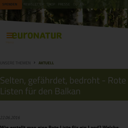
SPENDEN
NEWSLETTER
SHOP
PRESSE
DE
EN
Menü
UNSERE THEMEN
AKTUELL
Selten, gefährdet, bedroht - Rote
Listen für den Balkan
22.06.2016
Wie erstellt man eine Rote Liste für ein Land? Welche