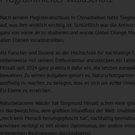
Nach seinem Magisterabschluss in Chinastudien hatte Siegmu
auf, was ihm wirklich wichtig ist. Schließlich war die Antwor
ganz von vorne an zu studieren und wurde Global Change Mana
allen Ebenen voranzutreiben.
Als Forscher und Dozent an der Hochschule für nachhaltige E
reihenweise mit seinem Enthusiasmus anzustecken. Als Leit
Missall seit 2024 ganz praktisch dafür ein, die letzten eur
bewahren. Zu seinen Aufgaben gehört es, Naturschutzpartne
ausfindig zu machen, zu belegen, dass es sich um echte Urwä
EU-Ebene zu erreichen.
Naturbelassene Wälder hat Siegmund Missall schon viele ge
in Nordwestchina, dem größten Inlandfluss der Welt. Unabh
„noch kein Mensch herumgepfuscht hat“, nachhaltig beeindru
erwirken verfolgt er mit einem Optimismus, der andere mitrei
schwierigen Bedingungen durchzuhalten.