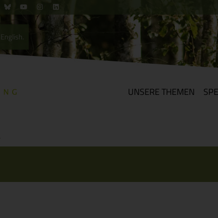
English.
UNSERE THEMEN
SP
L