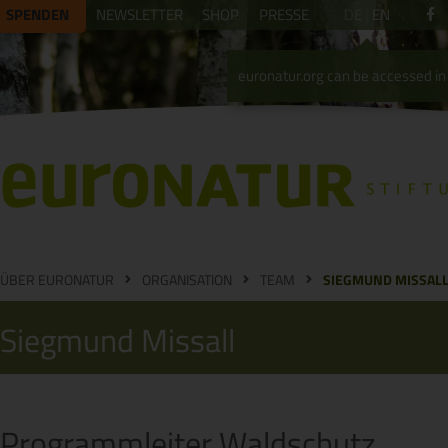
SPENDEN
NEWSLETTER
SHOP
PRESSE
DE
EN
euronatur.org can be accessed in 
ÜBER EURONATUR
ORGANISATION
TEAM
SIEGMUND MISSAL
Siegmund Missall
Programmleiter Waldschutz