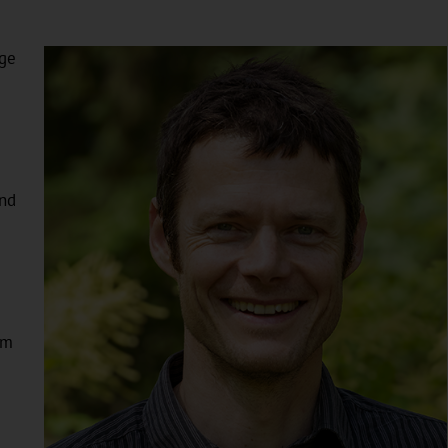
age
nd
im