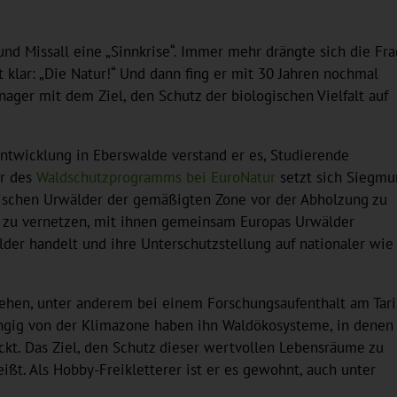
nd Missall eine „Sinnkrise“. Immer mehr drängte sich die Fr
t klar: „Die Natur!“ Und dann fing er mit 30 Jahren nochmal
ger mit dem Ziel, den Schutz der biologischen Vielfalt auf
ntwicklung in Eberswalde verstand er es, Studierende
er des
Waldschutzprogramms bei EuroNatur
setzt sich Siegmu
opäischen Urwälder der gemäßigten Zone vor der Abholzung zu
r zu vernetzen, mit ihnen gemeinsam Europas Urwälder
lder handelt und ihre Unterschutzstellung auf nationaler wie
sehen, unter anderem bei einem Forschungsaufenthalt am Tar
ängig von der Klimazone haben ihn Waldökosysteme, in denen
ckt. Das Ziel, den Schutz dieser wertvollen Lebensräume zu
ßt. Als Hobby-Freikletterer ist er es gewohnt, auch unter