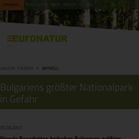
SPENDEN
NEWSLETTER
SHOP
PRESSE
DE
EN
Menü
UNSERE THEMEN
AKTUELL
Bulgariens größter Nationalpark
in Gefahr
05.08.2007
Illegale Bauarbeiten bedrohen Bulgariens größten