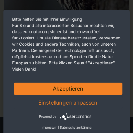
Bitte helfen Sie mit Ihrer Einwilligung!
Für Sie und alle interessierten Besucher möchten wir,
dass euronatur.org sicher ist und einwandfrei
funktioniert. Um alle Dienste bereitzustellen, verwenden
wir Cookies und andere Techniken, auch von unseren
Partnern. Die eingesetzte Technologie hilft uns auch,
möglichst kostensparend um Spenden für die Natur
Europas zu bitten. Bitte klicken Sie auf "Akzeptieren".
Vielen Dank!
Faszinierende Reportagen, persönliche Eindrücke und
berührende Fotos - ansprechend für Sie aufbereitet.
Akzeptieren
Jetzt online schmökern
Einstellungen anpassen
Powered by
Eigene Spendenaktion starten
Impressum
|
Datenschutzerklärung