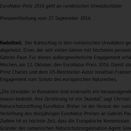
EuroNatur-Preis 2016 geht an rumänischen Urwaldschützer
Pressemitteilung vom 27. September 2016
Radolfzell.
Der Kahlschlag in den rumänischen Urwäldern geh
abgeholzt. Einer, der seit vielen Jahren mit höchstem persön
Gabriel Paun. Für dieses außergewöhnliche Engagement erhä
Wochen, am 12. Oktober, den EuroNatur-Preis 2016. Damit st
Prinz Charles und dem US-Beststeller-Autor Jonathan Franzen.
Engagement zum Schutz des europäischen Naturerbes.
„Die Urwälder in Rumänien sind einerseits ein herausragende
massiv bedroht. Ihre Zerstörung ist ein Skandal“, sagt Christe
Naturschutzstiftung EuroNatur. Bisher ist der Verlust der r
Verleihung des diesjährigen EuroNatur-Preises an Gabriel P
Zudem ist es höchste Zeit, dass die Europäische Kommission e
Gründer der rumänischen Naturschutzorganisation Agent Green