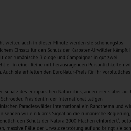
t weiter, auch in dieser Minute werden sie schonungslos
lichem Einsatz für den Schutz der Karpaten-Urwälder kämpft i
lt der rumänische Biologe und Campaigner in gut zwei
eht er in einer Reihe mit herausragenden Persönlichkeiten w
 Auch sie erhielten den EuroNatur-Preis für ihr vorbildliches
r Schatz des europäischen Naturerbes, andererseits aber auc
l Schroeder, Präsidentin der international tätigen
umänischen Paradieswälder international ein Randthema und wi
aun senden wir ein klares Signal an die rumänische Regierun
ndlich den Schutz der Natura 2000-Flächen einfordert“, beton
, massive Fälle der Urwaldzerstörung auf und bringt sie sch