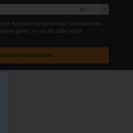
Euro
legte Naturschutzprojekte statt Schnellschüsse.
rägen geben Sie uns die dafür nötige
T FÖRDERMITGLIED WERDEN