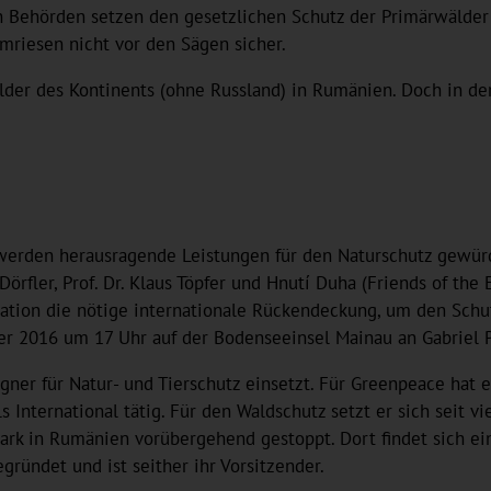
n Behörden setzen den gesetzlichen Schutz der Primärwälder 
mriesen nicht vor den Sägen sicher.
älder des Kontinents (ohne Russland) in Rumänien. Doch in d
 werden herausragende Leistungen für den Naturschutz gewürdig
Dörfler, Prof. Dr. Klaus Töpfer und Hnutí Duha (Friends of th
sation die nötige internationale Rückendeckung, um den Sch
ber 2016 um 17 Uhr auf der Bodenseeinsel Mainau an Gabriel
aigner für Natur- und Tierschutz einsetzt. Für Greenpeace ha
International tätig. Für den Waldschutz setzt er sich seit vie
rk in Rumänien vorübergehend gestoppt. Dort findet sich ein
gründet und ist seither ihr Vorsitzender.