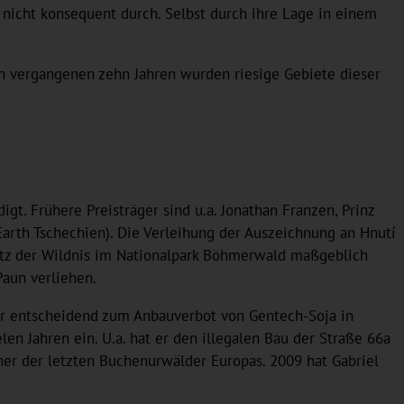
nicht konsequent durch. Selbst durch ihre Lage in einem
en vergangenen zehn Jahren wurden riesige Gebiete dieser
t. Frühere Preisträger sind u.a. Jonathan Franzen, Prinz
e Earth Tschechien). Die Verleihung der Auszeichnung an Hnutí
utz der Wildnis im Nationalpark Böhmerwald maßgeblich
 Paun verliehen.
t er entscheidend zum Anbauverbot von Gentech-Soja in
len Jahren ein. U.a. hat er den illegalen Bau der Straße 66a
er der letzten Buchenurwälder Europas. 2009 hat Gabriel