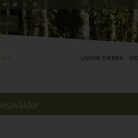
English.
UNSERE THEMEN
SP
dieswälder