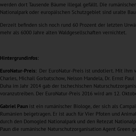
werden dort Tausende Bäume illegal gefällt. Die rumänische
Nationalpark oder europäischen Schutzgebiet sind uralte Bau
Derzeit befinden sich noch rund 60 Prozent der letzten Urw
mehr als 6000 Jahre alten Waldgesellschaften vernichtet.
Hintergrundinfos:
EuroNatur-Preis:
Der EuroNatur-Preis ist undotiert. Mit ihm
Charles, Michail Gorbatschow, Nelson Mandela, Dr. Ernst Paul 
Duha im Jahr 2014 gab der tschechischen Naturschutzorgani
voranzutreiben. Der EuroNatur-Preis 2016 wird am 12. Okto
Gabriel Paun
ist ein rumänischer Biologe, der sich als Camp
Rumänien beigetragen. Er ist auch für Vier Pfoten und Animals 
durch den Domogled Nationalpark und den Retezat Nationalpa
Paun die rumänische Naturschutzorganisation Agent Green ge