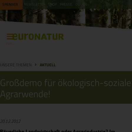
SPENDEN
NEWSLETTER
SHOP
PRESSE
DE
EN
Menü
UNSERE THEMEN
AKTUELL
Großdemo für ökologisch-soziale
Agrarwende!
20.12.2012
Bäuerliche Landwirtschaft oder Agrarindustrie? Im