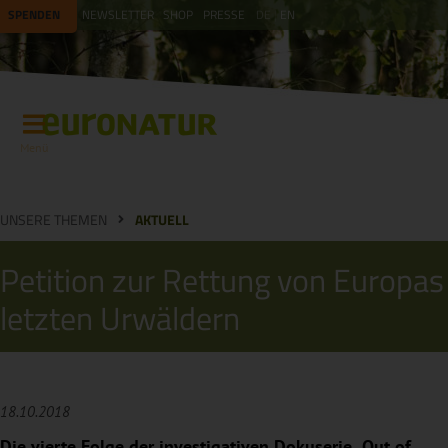
SPENDEN
NEWSLETTER
SHOP
PRESSE
DE
EN
Menü
UNSERE THEMEN
AKTUELL
Petition zur Rettung von Europas
letzten Urwäldern
18.10.2018
Die vierte Folge der investigativen Dokuserie „Out of