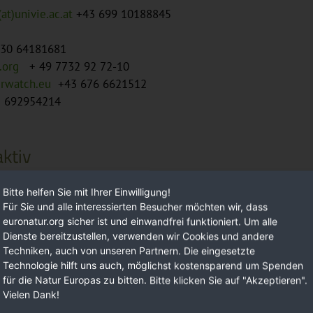
at)univie.ac.at
+43 699 10188845
30 64181681
.org
+ 49 7732 92 72-10
erwatch.eu
+43 676 6621512
 692954214
ktiv
Bitte helfen Sie mit Ihrer Einwilligung!
Für Sie und alle interessierten Besucher möchten wir, dass
Förd
euronatur.org sicher ist und einwandfrei funktioniert. Um alle
Dienste bereitzustellen, verwenden wir Cookies und andere
Techniken, auch von unseren Partnern. Die eingesetzte
Technologie hilft uns auch, möglichst kostensparend um Spenden
für die Natur Europas zu bitten. Bitte klicken Sie auf "Akzeptieren".
Vielen Dank!