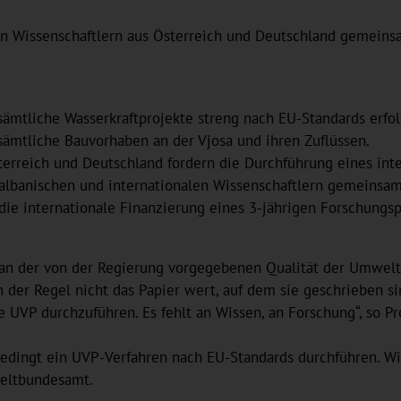
den Wissenschaftlern aus Österreich und Deutschland geme
sämtliche Wasserkraftprojekte streng nach EU-Standards erfol
sämtliche Bauvorhaben an der Vjosa und ihren Zuflüssen.
terreich und Deutschland fordern die Durchführung eines in
n albanischen und internationalen Wissenschaftlern gemeins
die internationale Finanzierung eines 3-jährigen Forschun
. an der von der Regierung vorgegebenen Qualität der Umwelt
 der Regel nicht das Papier wert, auf dem sie geschrieben s
e UVP durchzuführen. Es fehlt an Wissen, an Forschung“, so Pro
nbedingt ein UVP-Verfahren nach EU-Standards durchführen. W
weltbundesamt.