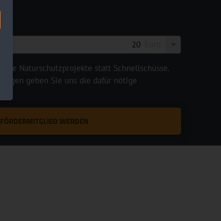
Euro
legte Naturschutzprojekte statt Schnellschüsse.
rägen geben Sie uns die dafür nötige
T FÖRDERMITGLIED WERDEN