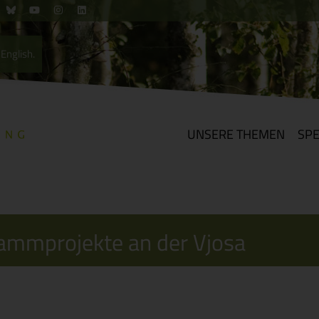
English.
UNSERE THEMEN
SP
dammprojekte an der Vjosa