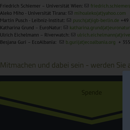
Friedrich Schiemer – Universität Wien:
friedrich.schiemer(
Aleko Miho - Universität Tirana:
mihoaleko(at)yahoo.com
Martin Pusch - Leibniz-Institut:
pusch(at)igb-berlin.de
+49 
Katharina Grund – EuroNatur:
katharina.grund(at)euronatur
Ulrich Eichelmann – Riverwatch:
ulrich.eichelmann(at)riv
Besjana Guri – EcoAlbania:
b.guri(at)ecoalbania.org
+ 355
Mitmachen und dabei sein - werden Sie a
Spende