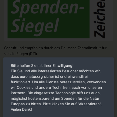
Geprüft und empfohlen durch das Deutsche Zentralinstitut für
soziale Fragen (DZI).
DZI Spendensiegel
Bitte helfen Sie mit Ihrer Einwilligung!
Für Sie und alle interessierten Besucher möchten wir,
dass euronatur.org sicher ist und einwandfrei
Unsere Empfehlung für Sie
funktioniert. Um alle Dienste bereitzustellen, verwenden
wir Cookies und andere Techniken, auch von unseren
Partnern. Die eingesetzte Technologie hilft uns auch,
möglichst kostensparend um Spenden für die Natur
Europas zu bitten. Bitte klicken Sie auf "Akzeptieren".
Vielen Dank!