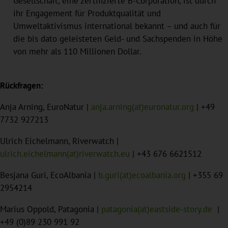
Gesellschaft, eine zertifizierte B-Corporation, ist durch
ihr Engagement für Produktqualität und
Umweltaktivismus international bekannt – und auch für
die bis dato geleisteten Geld- und Sachspenden in Höhe
von mehr als 110 Millionen Dollar.
Rückfragen:
Anja Arning, EuroNatur |
anja.arning(at)euronatur.org
| +49
7732 927213
Ulrich Eichelmann, Riverwatch |
ulrich.eichelmann(at)riverwatch.eu
| +43 676 6621512
Besjana Guri, EcoAlbania |
b.guri(at)ecoalbania.org
| +355 69
2954214
Marius Oppold, Patagonia |
patagonia(at)eastside-story.de
|
+49 (0)89 230 991 92