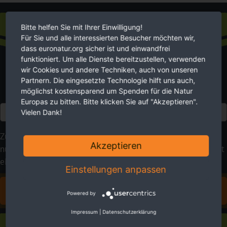
Spende
Bitte helfen Sie mit Ihrer Einwilligung!
Für Sie und alle interessierten Besucher möchten wir,
dass euronatur.org sicher ist und einwandfrei
funktioniert. Um alle Dienste bereitzustellen, verwenden
wir Cookies und andere Techniken, auch von unseren
Partnern. Die eingesetzte Technologie hilft uns auch,
möglichst kostensparend um Spenden für die Natur
Europas zu bitten. Bitte klicken Sie auf "Akzeptieren".
Euro
Vielen Dank!
Zukunft braucht Natur. Wir setzen uns für sie ein. Bitte
Akzeptieren
nutzen Sie Ihre Möglichkeiten, um zu helfen. Ihre Spende ist
ein wirkungsvoller Beitrag für eine lebenswerte Umwelt.
Einstellungen anpassen
FÜR EUROPAS NATUR SPENDEN
Powered by
Impressum
|
Datenschutzerklärung