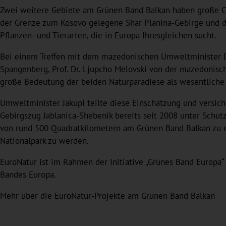
Zwei weitere Gebiete am Grünen Band Balkan haben große Ch
der Grenze zum Kosovo gelegene Shar Planina-Gebirge und da
Pflanzen- und Tierarten, die in Europa Ihresgleichen sucht.
Bei einem Treffen mit dem mazedonischen Umweltminister Dr.
Spangenberg, Prof. Dr. Ljupcho Melovski von der mazedonis
große Bedeutung der beiden Naturparadiese als wesentliche 
Umweltminister Jakupi teilte diese Einschätzung und versiche
Gebirgszug Jablanica-Shebenik bereits seit 2008 unter Schut
von rund 500 Quadratkilometern am Grünen Band Balkan zu er
Nationalpark zu werden.
EuroNatur ist im Rahmen der Initiative „Grünes Band Europa“ 
Bandes Europa.
Mehr über die EuroNatur-Projekte am Grünen Band Balkan