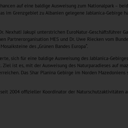
ancen auf eine baldige Ausweisung zum Nationalpark – beid
s im Grenzgebiet zu Albanien gelegene Jablanica-Gebirge ha
 Nexhati Jakupi unterstrichen EuroNatur-Geschäftsführer Gab
chen Partnerorganisation MES und Dr. Uwe Riecken vom Bund
Mosaiksteine des „Grünen Bandes Europa“.
rte, sich für eine baldige Ausweisung des Jablanica-Gebirges 
z. Ziel ist es, mit der Ausweisung des Naturparadieses auf m
reichen. Das Shar Planina Gebirge im Norden Mazedoniens ste
seit 2004 offizieller Koordinator der Naturschutzaktivitäten