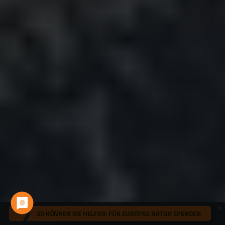
SO KÖNNEN SIE HELFEN: FÜR EUROPAS NATUR SPENDEN