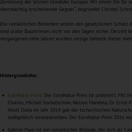
Zerstörung der letzten Urwälder Europas. Wir ehren ihn für 
übermächtig erscheinende Gegner“, begründet Christel Schroe
Die rumänischen Behörden setzen den gesetzlichen Schutz de
sind uralte Baumriesen nicht vor den Sägen sicher. Derzeit 
vergangenen zehn Jahren wurden riesige Gebiete dieser mehr 
Hintergrundinfos:
EuroNatur-Preis:
Der EuroNatur-Preis ist undotiert. Mit i
Charles, Michail Gorbatschow, Nelson Mandela, Dr. Ernst P
Hnutí Duha im Jahr 2014 gab der tschechischen Natursch
maßgeblich voranzutreiben. Der EuroNatur-Preis 2016 wu
Gabriel Paun ist ein rumänischer Biologe, der sich als C