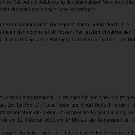
seinen Mut bei der Aufdeckung der skandalösen Waldvernichtu
der die Wahl des diesjährigen Preisträgers.
r Primärwälder nicht konsequent durch. Selbst durch ihre L
befinden sich noch rund 60 Prozent der letzten Urwälder des 
als 6.000 Jahre alten Waldgesellschaften vernichtet. Das Ho
hm werden herausragende Leistungen für den Naturschutz gewür
aul Dörfler, Prof. Dr. Klaus Töpfer und Hnutí Duha (Friends of
utzorganisation die nötige internationale Rückendeckung, u
rde am 12. Oktober 2016 um 17 Uhr auf der Bodenseeinsel M
ampaigner für Natur- und Tierschutz einsetzt. Für Greenpeace