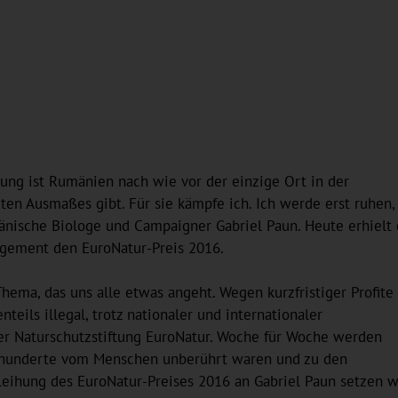
ung ist Rumänien nach wie vor der einzige Ort in der
n Ausmaßes gibt. Für sie kämpfe ich. Ich werde erst ruhen,
änische Biologe und Campaigner Gabriel Paun. Heute erhielt 
agement den EuroNatur-Preis 2016.
hema, das uns alle etwas angeht. Wegen kurzfristiger Profite
teils illegal, trotz nationaler und internationaler
der Naturschutzstiftung EuroNatur. Woche für Woche werden
ahrhunderte vom Menschen unberührt waren und zu den
leihung des EuroNatur-Preises 2016 an Gabriel Paun setzen wi