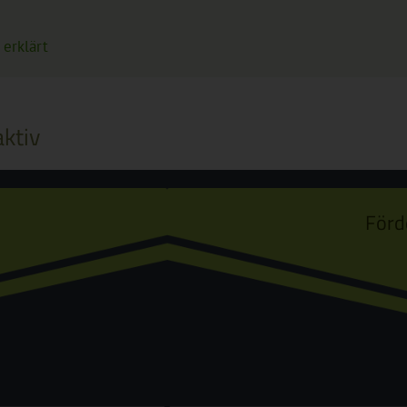
 erklärt
ktiv
Förd