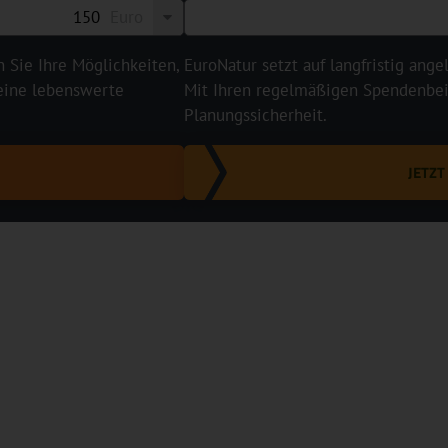
Euro
n Sie Ihre Möglichkeiten,
EuroNatur setzt auf langfristig ange
 eine lebenswerte
Mit Ihren regelmäßigen Spendenbeit
Planungssicherheit.
JETZ