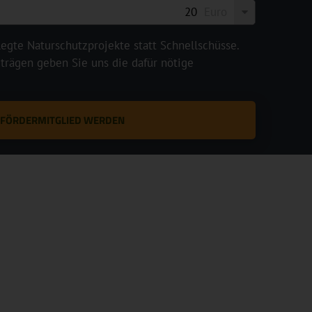
Euro
legte Naturschutzprojekte statt Schnellschüsse.
rägen geben Sie uns die dafür nötige
T FÖRDERMITGLIED WERDEN