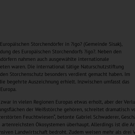
Europäischen Storchendörfer in ?igo? (Gemeinde Sisak),
ladung des Europäischen Storchendorfs ?igo?. Neben den
ndörfern nahmen auch ausgewählte internationale
eten waren. Die international tätige Naturschutzstiftung
 den Storchenschutz besonders verdient gemacht haben. Im
 die begehrte Auszeichnung erhielt. Inzwischen umfasst das
Europa.
war in vielen Regionen Europas etwas erholt, aber der Verlu
ngsflächen der Weißstörche gehören, schreitet dramatisch v
rstörten Feuchtwiesen“, betonte Gabriel Schwaderer, Geschäf
artenreichsten Ökosystemen überhaupt. Allerdings ist die A
nsiven Landwirtschaft bedroht. Zudem weisen mehr als drei V