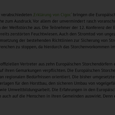
r verabschiedeten
‚Erklärung von Cigoc‘
bringen die Europäisc
e zum Ausdruck. Vor allem der unvermindert rasch voranschr
n der Weißstörche aus. Die Teilnehmer der 12. Konferenz der
reits zerstörten Feuchtwiesen. Auch den Stromtod von unge
msetzung der bestehenden Richtlinien zur Sicherung von Str
Grenchen zu stoppen, da hierdurch das Storchenvorkommen im
offiziellen Vertreter aus zehn Europäischen Storchendörfern
uf ihren Gemarkungen verpflichten. Die Europäischen Storche
h an regionalen Bedürfnissen orientiert. Die bisher umgese
terlagen für den Horstbau, den sicheren Umbau von vogelgefä
ie Umweltbildungsarbeit. Die Erfahrungen in den Europäische
rn auch auf die Menschen in ihren Gemeinden auswirkt. Denn 