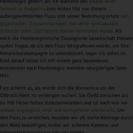
Montenegro gehört, als ich während des
Balkan River
Summit in Podgorica
zum ersten Mal von diesem
außergewöhnlichen Fluss und seiner Bedrohung erfuhr:
ein
gigantisches Staudammprojekt, das seine spektakuläre
Schlucht unter 100 Metern Wasser versenken würde
. Als
mich die Montenegrinische Ökologische Gesellschaft Monate
später fragte, ob ich den Fluss fotografieren würde, um ihre
Naturschutzkampagne zu unterstützen, sagte ich sofort zu.
Bald darauf reiste ich mit einem ganz besonderen
Assistenten nach Montenegro: meinem neunjährigen Sohn
Nils.
Fast scheint es, als würde sich die Komarnica vor der
Öffentlichkeit zu verbergen suchen. Sie fließt zwischen bis
zu 700 Meter hohen Kalksteinwänden und ist nach wie vor
schwer zugänglich, wild und weitgehend unerforscht
. Um
den Fluss zu erreichen, mussten wir oft steile Abstiege durch
den Wald bewältigen, wobei wir schwere Kamera- und
Unterwasserausrüstung mit uns trugen.