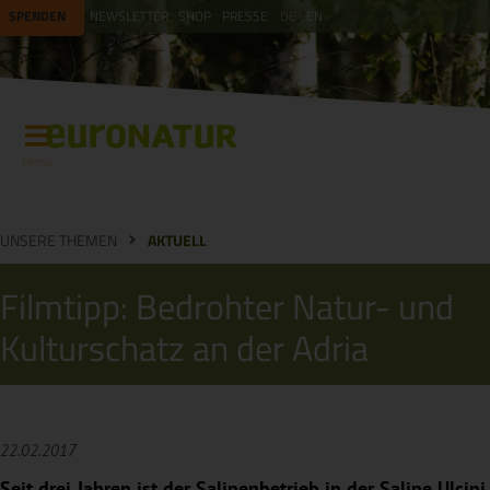
SPENDEN
NEWSLETTER
SHOP
PRESSE
DE
EN
Menü
UNSERE THEMEN
AKTUELL
Filmtipp: Bedrohter Natur- und
Kulturschatz an der Adria
22.02.2017
Seit drei Jahren ist der Salinenbetrieb in der Saline Ulcinj