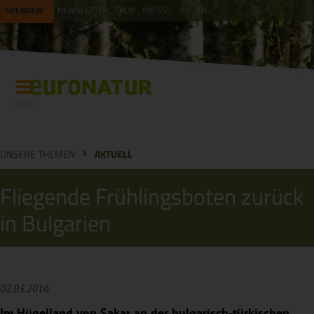
SPENDEN
NEWSLETTER
SHOP
PRESSE
DE
EN
Menü
UNSERE THEMEN
AKTUELL
Fliegende Frühlingsboten zurück
in Bulgarien
02.03.2016
Im Hügelland von Sakar an der bulgarisch-türkischen